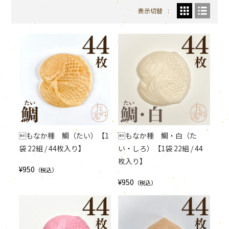
表示切替
もなか種 鯛（たい）【1
もなか種 鯛・白（た
袋 22組 / 44枚入り】
い・しろ）【1袋 22組 / 44
枚入り】
¥950
（税込）
¥950
（税込）