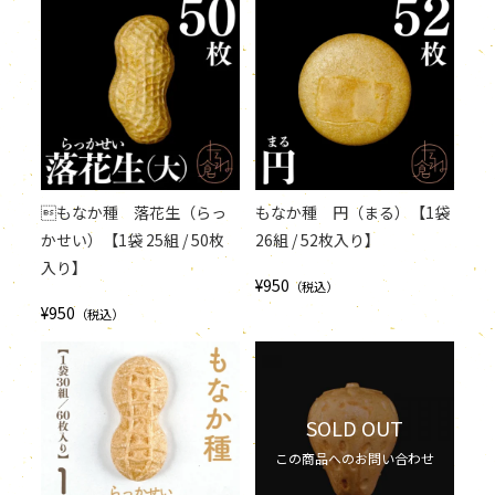
もなか種 落花生（らっ
もなか種 円（まる）【1袋
かせい）【1袋 25組 / 50枚
26組 / 52枚入り】
入り】
¥950
（税込）
¥950
（税込）
SOLD OUT
この商品へのお問い合わせ