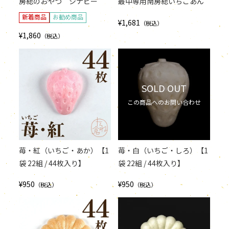
房総のおやつ シナピー
最中専用南房総いちごあん
新着商品
お勧め商品
¥1,681
（税込）
¥1,860
（税込）
SOLD OUT
この商品へのお問い合わせ
苺・紅（いちご・あか）【1
苺・白（いちご・しろ）【1
袋 22組 / 44枚入り】
袋 22組 / 44枚入り】
¥950
¥950
（税込）
（税込）